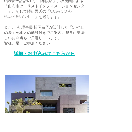
礒崎新氏設計の「JR由布院駅」、坂茂氏による
「由布市ツーリストインフォメーションセンタ
ー」、そして隈研吾氏の「COMICO ART
MUSEUM YUFUIN」を巡ります。
また、FAF理事長 松岡恭子が設計した「STAY玉
の湯」を本人の解説付きでご案内。昼食に美味
しいお弁当もご用意しています。
皆様、是非ご参加ください！
詳細・お申込みはこちらから