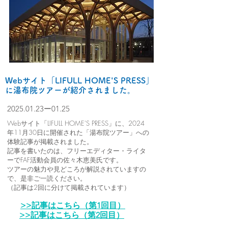
Webサイト「
LIFULL HOME'S PRESS」
に湯布院ツアーが紹介されました。
2025.01.23
ー01.25
Webサイト「
LIFULL HOME'S PRESS」
に、2024
年11月30日に開催された「湯布院ツアー」への
体験記事が掲載されました。
記事を書いたのは、フリーエディター・ライタ
ーでFAF活動会員の佐々木恵美氏です。
ツアーの魅力や見どころが解説されていますの
で、是非ご一読ください。
​（記事は2回に分けて掲載されています）
>>記事はこちら（第1回目）
>>記事はこちら（第2回目）