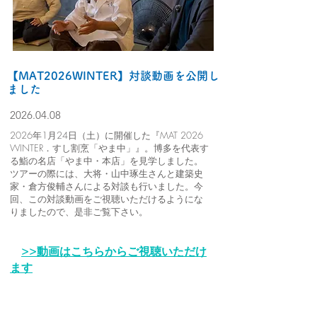
【MAT2026WINTER】対談動画を公開し
ました
2026.04.08
2026年1月24日（土）に開催した『MAT 2026
WINTER．すし割烹「やま中」』​。博多を代表す
る鮨の名店「やま中・本店」を見学しました。
ツアーの際には、大将・山中琢生さんと建築史
家・倉方俊輔さんによる対談も行いました。今
回、この対談動画をご視聴いただけるようにな
りましたので、是非ご覧下さい。
>
>動画はこちらからご視聴いただけ
ます