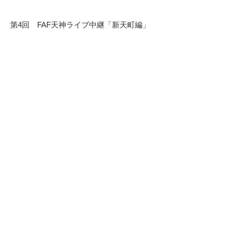
第4回 FAF天神ライブ中継「新天町編」
NPO法人福岡建築ファウンデーション事務局
〒810-0041 福岡市中央区大名2-11-19 第一赤坂門ビル2F
電話 092-732-3191 / FAX 092-711-9551
メール
info@fafnpo.jp
Copyright Fukuoka Architecture
Foundation , All Rights Reserved