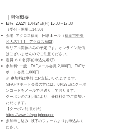
｜
​開催概要
日時: 2022
年10
月
24
日(月)
15
:00～
17
:30
（受付・開場は14:30）
会場: アクロス福岡 円形ホール（
福岡市中央
区大名1-1-1 アクロス福岡
）
​※リアル開催のみの予定です。オンライン配信
はございませんのでご注意ください。
定員:６０名
(事前申込先着順)
参加料: 一般・FAFメール会員 2,000円、FAFサ
ポート会員 1,000円
※ 参加料は事前にお支払いいただきます。
※FAFサポート会員の方には、8月29日にクーポ
ンコードをメールでお送りしております。
クーポンのご利用により、優待料金でご参加い
ただけます。
【クーポン利用方法】
https://www.fafnpo.jp/coupon
参加申し込み: 以下のフォームよりお申込みく
ださい。