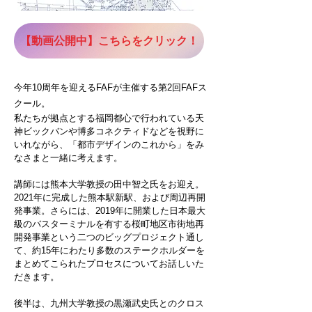
【動画公開中】こちらをクリック！
今年10
周年を迎えるFAFが主催する第2回FAFス
クール。
私たちが拠点とする福岡都心で行われている天
神ビックバンや博多コネクティドなどを視野に
いれながら、「都市デザインのこれから」をみ
なさまと一緒に考えます。
講師には熊本大学教授の田中智之氏をお迎え。
2021年に完成した熊本駅新駅、および周辺再開
発事業。さらには、2019年に開業した日本最大
級のバスターミナルを有する桜町地区市街地再
開発事業という二つのビッグプロジェクト通し
て、約15年にわたり多数のステークホルダーを
まとめてこられたプロセスについてお話しいた
だきます。
後半は、九州大学教授の黒瀬武史氏とのクロス