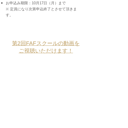
お申込み期限：10月17日（月）まで
※ 定員になり次第申込終了とさせて頂きま
す。
第2回FAFスクールの動画を
ご視聴いただけます！
※​記録用に
収録したデータのため、映像
に見づ
らい点がございます。
予めご了承ください。
｜
​お申込み
お申込み受付は終了致しました
※電子チケット等の送付はございません。FAF
ONLINE STORE から支払い完了メールが届きま
したら、お申し込み完了となります。