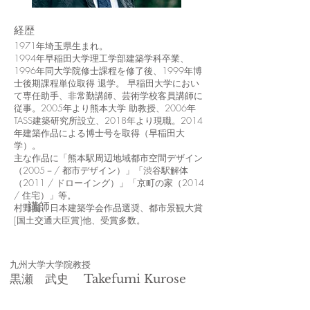
経歴
1971年埼玉県生まれ。
1994年早稲田大学理工学部建築学科卒業、
1996年同大学院修士課程を修了後、1999年博
士後期課程単位取得 退学。 早稲田大学におい
て専任助手、非常勤講師、芸術学校客員講師に
従事。2005年より熊本大学 助教授、2006年
TASS建築研究所設立、2018年より現職。2014
年建築作品による博士号を取得（早稲田大
学）。
主な作品に「熊本駅周辺地域都市空間デザイン
（2005－/ 都市デザイン）」「渋谷駅解体
（2011 / ドローイング）」「京町の家（2014
/ 住宅）」等。
​講師
村野賞、日本建築学会作品選奨、都市景観大賞
[国土交通大臣賞]他、受賞多数。
​九州大学大学院教授
黒瀬 武史 Takefumi Kurose​