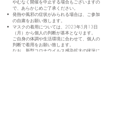
やむなく開催を中止する場合もございますの
で、あらかじめご了承ください。
発熱や風邪の症状がみられる場合は、ご参加
の自粛をお願い致します。
マスクの着用については、2023年5月13日
（月）から個人の判断が基本となります。
ご自身の体調や生活環境に合わせて、個人の
判断で着用をお願い致します。
なお、新型コロナウイルス感染拡大の状況に
よっては、事前にご連絡し、マスクの着用を
お願いする場合がございます。
​できるだけ公共交通機関をご利用下さいます
よう、お願いいたします。
当日の都合により、開催内容に変更が発生す
る場合がございます。
見学先の建物内部での写真撮影および動画撮
影は、禁止とさせていただきます。
お申込みはこちらから
※お申込み後、一週間以内にFAF事務局からメー
ルをお送り致します。もしもメールが届かない場
合は、FAF事務局までお電話下さい。