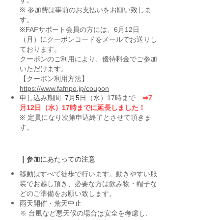
※ 参加費は事前のお支払いをお願い致しま
す。
※FAFサポート会員の方には、6月12日
（月）にクーポンコードをメールでお送りし
ております。
クーポンのご利用により、優待料金でご参加
いただけます。
【クーポン利用方法】
https://www.fafnpo.jp/coupon
申し込み期間:
7
月
5
日（水）17時
まで
⇒7
月12日（水）17時までに延長しました！
※ 定員になり次第申込終了とさせて頂きま
す。
｜
​参加にあたっての注意
移動はすべて徒歩で行います。動きやすい服
装でお越し頂き、必要な方は飲み物・帽子な
どのご準備をお願い致します。
雨天開催・荒天中止
※ 台風など悪天候の場合は安全を考慮し、