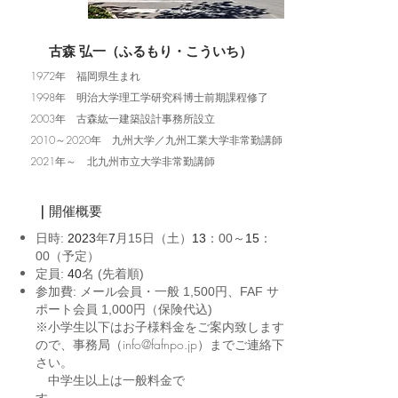
古森 弘一（ふるもり・こういち）
1972年 福岡県生まれ
1998年 明治大学理工学研究科博士前期課程修了
2003年 古森紘一建築設計事務所設立
2010～2020年 九州大学／九州工業大学非常勤講師
​2021年～ 北九州市立大学非常勤講師
｜
​開催概要
日時:
2023
年
7
月15
日（土）
13
：00～
15
：
00（予定）
定員:
40
名 (先着順)
参加費: メール会員・一般 1,500円、FAF サ
ポート会員 1,000円（保険代込)
※小学生以下はお子様料金をご案内致します
ので、事務局（info@fafnpo.jp）までご連絡下
さい。
​ 中学生以上は一般料金で
す。