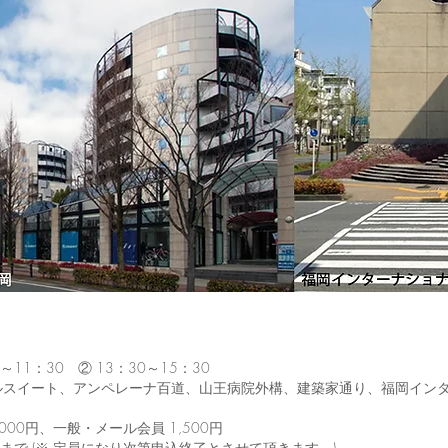
30～11：30 ② 13：30～15：30
ャルスイート、アンペレーナ百道、山王病院外構、建築家通り、福岡イン
,000円、一般・メール会員 1,500円
:00 まで (※ 定員になり次第申込終了とさせて頂きます。)