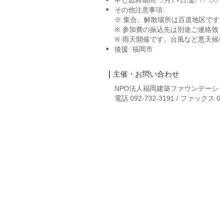
その他注意事項:
※ 集合、解散場所は百道地区で
※ 参加費の振込先は別途ご連絡致
※ 雨天開催です。台風など悪天
後援: 福岡市
｜
​主催・お問い合わせ
NPO法人福岡建築ファウンデーシ
電話 092-732-3191 / ファックス 092
NPO法人福岡建築ファウンデーション事
〒810-0041 福岡市中央区大名2-11-1
電話 092-732-3191 / FAX 092-711-955
メール
info@fafnpo.jp