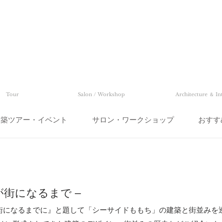
Tour
Salon / Workshop
Architecture ＆ In
建築ツアー・イベント
サロン・ワークショップ
おすす
- 海が街になるまで –
g は『海が街になるまでに』と題して「シーサイドももち」の建築と街並み