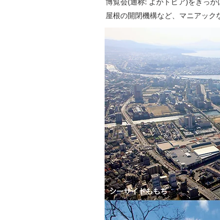
博覧会(通称: よかトピア)をき
屋根の開閉機構など、マニアック