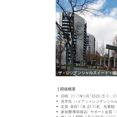
｜
​開催概要
日時: 2015年6月7日(日) ① 9：
見学先: ハイアットレジデンシ
定員: 各回15名 (計30名、先着順)
参加費(事前振込): サポート会員 1
申し込み期間: 5月29日(金) 17