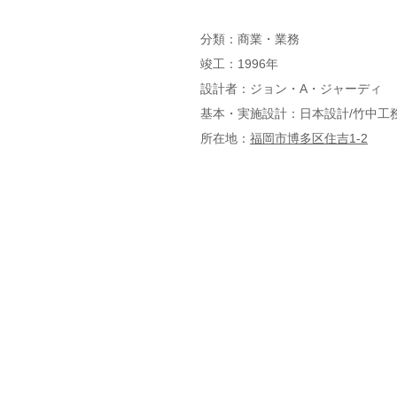
分類：商業・業務
竣工：1996年
設計者：ジョン・A・ジャーディ
基本・実施設計：日本設計/竹中工
所在地：
福岡市博多区住吉1-2
NPO法人福岡建築ファウンデーション事
〒810-0041 福岡市中央区大名2-11-1
電話 092-732-3191 / FAX 092-711-955
メール
info@fafnpo.jp