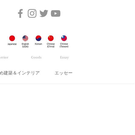
terior
Goods
Essay
め建築＆インテリア
エッセー