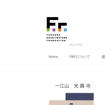
About FAF
Home
FAFについて
一江山 光 圓 寺