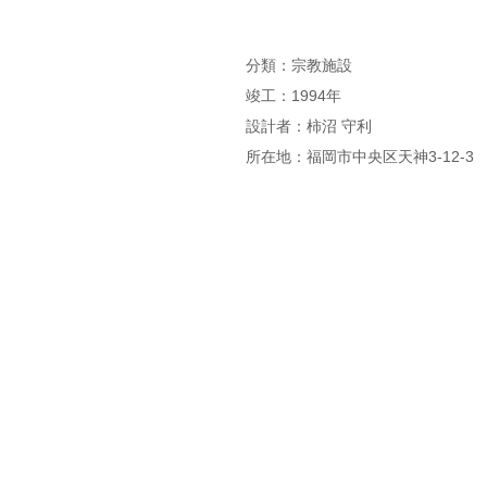
分類：宗教施設
竣工：1994年
設計者：柿沼 守利
所在地：福岡市中央区天神3-12-3
NPO法人福岡建築ファウンデーション事
〒810-0041 福岡市中央区大名2-11-1
電話 092-732-3191 / FAX 092-711-955
メール
info@fafnpo.jp