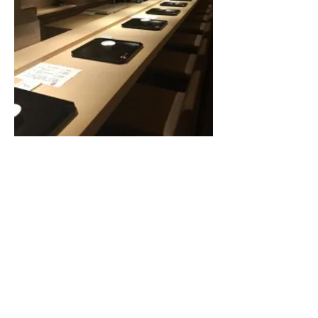
分類：
飲食店
URL：
http://www.fukuoka-nishida.com/
所在地：
福岡市中央区白金2-11-30
NPO法人福岡建築ファウンデーション事務局
〒810-0041 福岡市中央区大名2-11-19 第一赤坂門ビル2F
電話 092-732-3191 / FAX 092-711-9551
メール
info@fafnpo.jp
Copyright Fukuoka Architecture
Foundation , All Rights Reserved