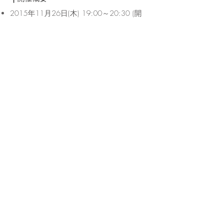
2015年11月26日(木) 19:00～20:30 (開
場 18:30)
会場: 大央ホール (福岡市中央区大名2-6-1
福岡国際ビルB1)
定員: 30名
参加料: 一般・メール会員 1,000円、FAF
活動会員・サポート会員・学生会員 500
円
主催: NPO法人福岡建築ファウンデーシ
ョン
NPO法人福岡建築ファウンデーション事務局
〒810-0041 福岡市中央区大名2-11-19 第一赤坂門ビル2F
電話 092-732-3191 / FAX 092-711-9551
メール
info@fafnpo.jp
Copyright Fukuoka Architecture
Foundation , All Rights Reserved