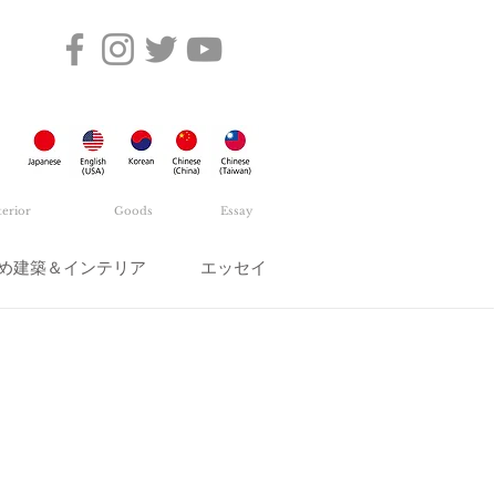
terior
Goods
Essay
め建築＆インテリア
エッセイ