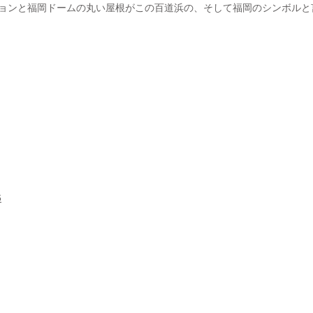
ョンと福岡ドームの丸い屋根がこの百道浜の、そして福岡のシンボルと
6
務局