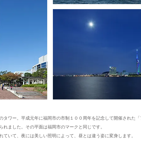
のタワー。平成元年に福岡市の市制１００周年を記念して開催された「
られました。その平面は福岡市のマークと同じです。
れていて、夜には美しい照明によって、昼とは違う姿に変身します。